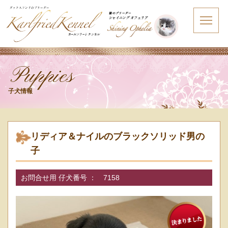
Puppies
子犬情報
リディア＆ナイルのブラックソリッド男の
子
お問合せ用 仔犬番号 ：
7158