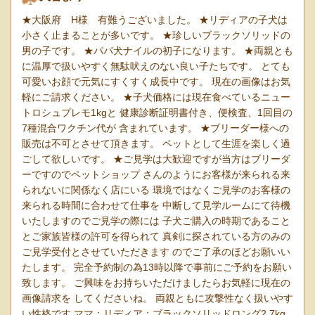
★大阪府 H様 有難うございました。 ★リディアの子犬は
小さく止まることが多いです。 ★珍しいブラックソリッドの
男の子です。 ★パパ犬ナイルの初子になります。 ★両親とも
に温厚で扱いやすく無駄吠えのない良い子たちです。 とても
可愛いお顔で元気にすくすく成長中です。 現在の画像はお気
軽にご請求ください。 ★子犬価格には現在食べているニュー
トロシュプレモ1kgと 健康診断証明書付き、便検査、1回目の
7種混合ワクチン代が 含まれています。 ★ブリーダー様への
販売は不可とさせて頂きます。 ペットとして生涯を楽しく過
ごして欲しいです。 ★ご見学は大歓迎ですが当方はブリーダ
ーですのでペットショップ さんのようにお客様が来られる来
られないに関係なく店にいる 環境ではなくご見学のお客様の
来られる時間に合わせて仕事を 中断して見学ルームにて待機
いたしますのでご見学の際には 子犬ご購入の時期であること
とご家族皆様の許可を得られて 真剣に探されている方のみの
ご見学受付とさせていただきます のでご了承のほどお願いい
たします。 完全予約制の為13時以降で事前にご予約をお願い
致します。 ご興味をお持ちいただけましたらお気軽に現在の
画像請求を してくださいね。 両親ともに攻撃性なく扱いやす
い性格です ママ：リディア：ブラックソリッドロング2.7kg