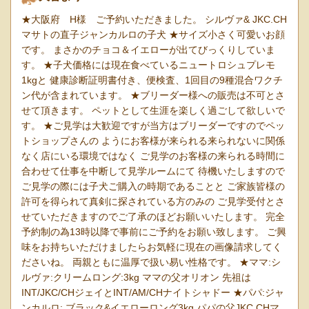
★大阪府 H様 ご予約いただきました。 シルヴァ& JKC.CH
マサトの直子ジャンカルロの子犬 ★サイズ小さく可愛いお顔
です。 まさかのチョコ＆イエローが出てびっくりしていま
す。 ★子犬価格には現在食べているニュートロシュプレモ
1kgと 健康診断証明書付き、便検査、1回目の9種混合ワクチ
ン代が含まれています。 ★ブリーダー様への販売は不可とさ
せて頂きます。 ペットとして生涯を楽しく過ごして欲しいで
す。 ★ご見学は大歓迎ですが当方はブリーダーですのでペッ
トショップさんの ようにお客様が来られる来られないに関係
なく店にいる環境ではなく ご見学のお客様の来られる時間に
合わせて仕事を中断して見学ルームにて 待機いたしますので
ご見学の際には子犬ご購入の時期であることと ご家族皆様の
許可を得られて真剣に探されている方のみの ご見学受付とさ
せていただきますのでご了承のほどお願いいたします。 完全
予約制の為13時以降で事前にご予約をお願い致します。 ご興
味をお持ちいただけましたらお気軽に現在の画像請求してく
ださいね。 両親ともに温厚で扱い易い性格です。 ★ママ:シ
ルヴァ:クリームロング:3kg ママの父オリオン 先祖は
INT/JKC/CHジェイとINT/AM/CHナイトシャドー ★パパ:ジャ
ンカルロ: ブラック&イエローロング3kg パパの父JKC.CHマ