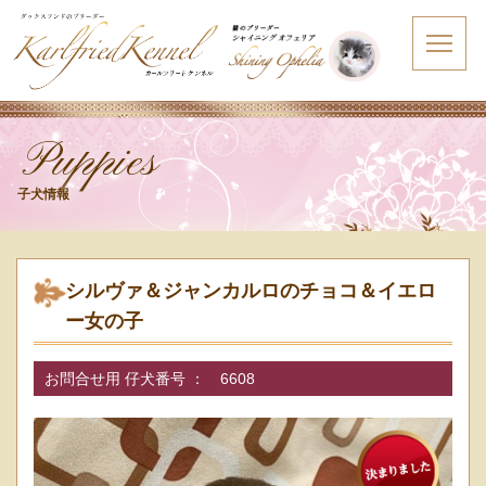
Puppies
子犬情報
シルヴァ＆ジャンカルロのチョコ＆イエロ
ー女の子
お問合せ用 仔犬番号 ：
6608