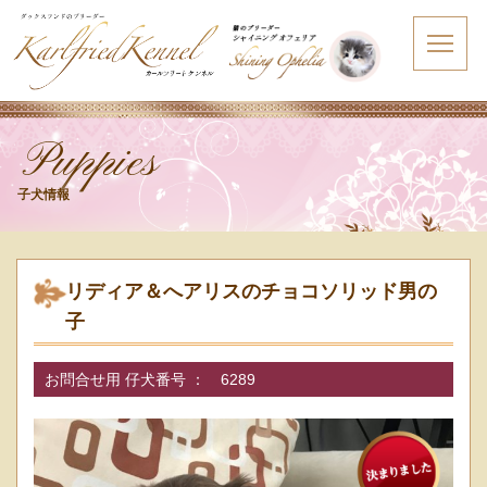
Puppies
子犬情報
リディア＆へアリスのチョコソリッド男の
子
お問合せ用 仔犬番号 ：
6289