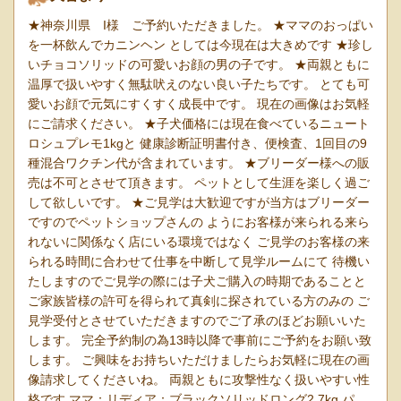
★神奈川県 I様 ご予約いただきました。 ★ママのおっぱい
を一杯飲んでカニンヘン としては今現在は大きめです ★珍し
いチョコソリッドの可愛いお顔の男の子です。 ★両親ともに
温厚で扱いやすく無駄吠えのない良い子たちです。 とても可
愛いお顔で元気にすくすく成長中です。 現在の画像はお気軽
にご請求ください。 ★子犬価格には現在食べているニュート
ロシュプレモ1kgと 健康診断証明書付き、便検査、1回目の9
種混合ワクチン代が含まれています。 ★ブリーダー様への販
売は不可とさせて頂きます。 ペットとして生涯を楽しく過ご
して欲しいです。 ★ご見学は大歓迎ですが当方はブリーダー
ですのでペットショップさんの ようにお客様が来られる来ら
れないに関係なく店にいる環境ではなく ご見学のお客様の来
られる時間に合わせて仕事を中断して見学ルームにて 待機い
たしますのでご見学の際には子犬ご購入の時期であることと
ご家族皆様の許可を得られて真剣に探されている方のみの ご
見学受付とさせていただきますのでご了承のほどお願いいた
します。 完全予約制の為13時以降で事前にご予約をお願い致
します。 ご興味をお持ちいただけましたらお気軽に現在の画
像請求してくださいね。 両親ともに攻撃性なく扱いやすい性
格です ママ：リディア：ブラックソリッドロング2.7kg パ