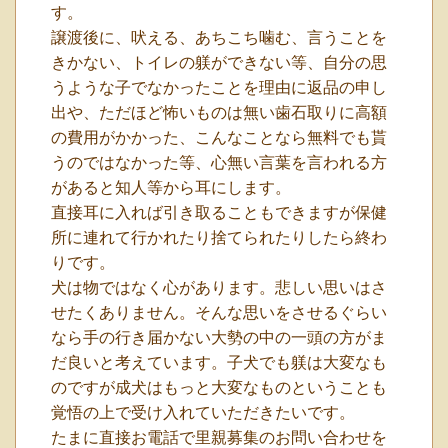
す。
譲渡後に、吠える、あちこち噛む、言うことを
きかない、トイレの躾ができない等、自分の思
うような子でなかったことを理由に返品の申し
出や、ただほど怖いものは無い歯石取りに高額
の費用がかかった、こんなことなら無料でも貰
うのではなかった等、心無い言葉を言われる方
があると知人等から耳にします。
直接耳に入れば引き取ることもできますが保健
所に連れて行かれたり捨てられたりしたら終わ
りです。
犬は物ではなく心があります。悲しい思いはさ
せたくありません。そんな思いをさせるぐらい
なら手の行き届かない大勢の中の一頭の方がま
だ良いと考えています。子犬でも躾は大変なも
のですが成犬はもっと大変なものということも
覚悟の上で受け入れていただきたいです。
たまに直接お電話で里親募集のお問い合わせを