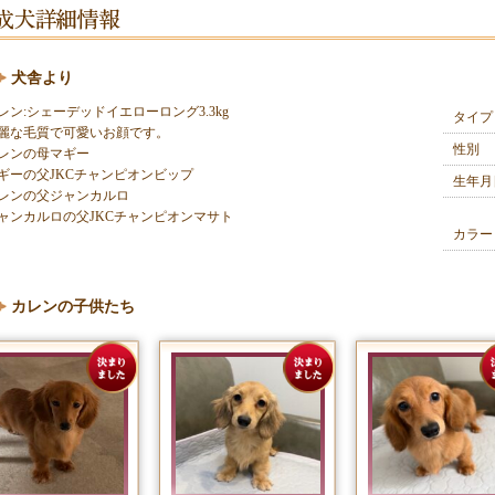
犬舎より
レン:シェーデッドイエローロング3.3kg

タイプ
麗な毛質で可愛いお顔です。

性別
レンの母マギー

ギーの父JKCチャンピオンビップ

生年月
レンの父ジャンカルロ　

ャンカルロの父JKCチャンピオンマサト
カラー
カレンの子供たち