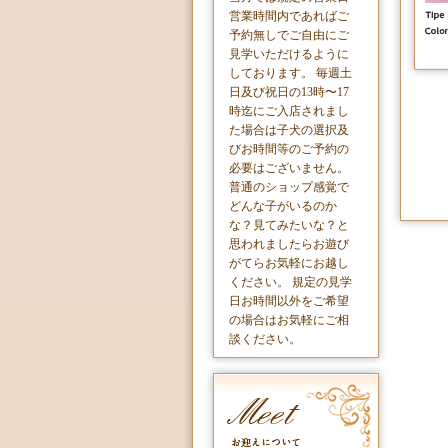
営業時間内であればご
予約無しでご自由にご
見学いただけるように
しております。 毎週土
日及び祝日の13時〜17
時迄にご入店されまし
た場合は子犬の選択及
びお時間等のご予約の
必要はございません。
普通のショップ感覚で
どんな子がいるのか
な？見てみたいな？と
思われましたらお遊び
がてらお気軽にお越し
ください。 規定の見学
日お時間以外をご希望
の場合はお気軽にご相
談ください。