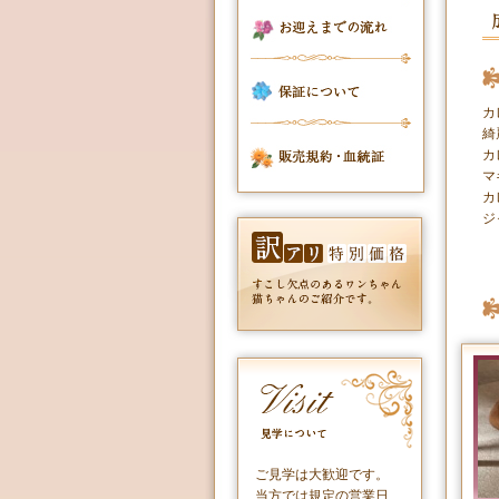
カ
綺
カ
マ
カ
ジ
ご見学は大歓迎です。
当方では規定の営業日