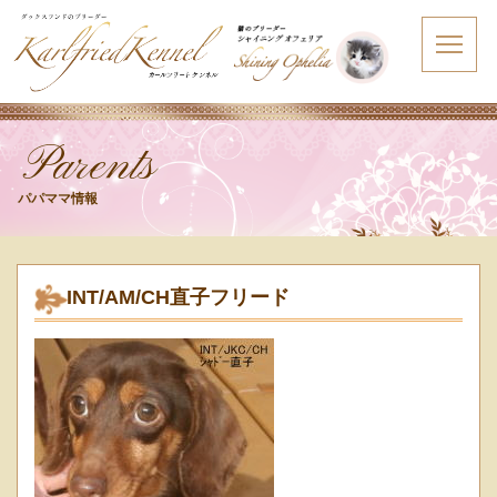
Parents
パパママ情報
INT/AM/CH直子フリード