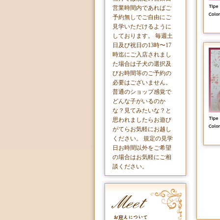
営業時間内であればご
予約無しでご自由にご
見学いただけるように
しております。 毎週土
日及び祝日の13時〜17
時迄にご入店されまし
た場合は子犬の選択及
びお時間等のご予約の
必要はございません。
普通のショップ感覚で
どんな子がいるのか
な？見てみたいな？と
思われましたらお遊び
がてらお気軽にお越し
ください。 規定の見学
日お時間以外をご希望
の場合はお気軽にご相
談ください。