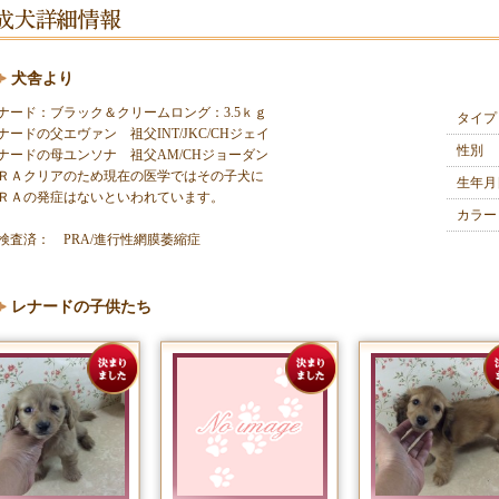
犬舎より
ナード：ブラック＆クリームロング：3.5ｋｇ

タイプ
ナードの父エヴァン　祖父INT/JKC/CHジェイ

性別
ナードの母ユンソナ　祖父AM/CHジョーダン

ＲＡクリアのため現在の医学ではその子犬に

生年月
ＲＡの発症はないといわれています。
カラー
検査済： PRA/進行性網膜萎縮症
レナードの子供たち