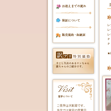
レ
レ
レ
Ｐ
Ｐ
★
ご見学は大歓迎です。
当方では規定の営業日